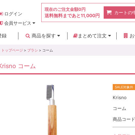
現在のご注文金額
0円
カートの
ログイン
送料無料まであと
11,000円
会員サービス
お得なポイント
実店舗のご紹介
よくあるご質問
ご利用ガイド
お問い合わせ
登録
商品を探す
まとめて注文
お
新着商品
カテゴリ
ブランド
お見積り
トップページ
>
ブラシ
> コーム
Krisno コーム
SALE対象外
Krisno
コーム
商品コード :