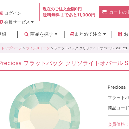
現在のご注文金額
0円
カートの
ログイン
送料無料まであと
11,000円
会員サービス
お得なポイント
実店舗のご紹介
よくあるご質問
ご利用ガイド
お問い合わせ
登録
商品を探す
まとめて注文
お
新着商品
カテゴリ
ブランド
お見積り
トップページ
>
ラインストーン
> フラットバック クリソライトオパール SS8 72P
Preciosa フラットバック クリソライトオパール SS
Preciosa
フラットバ
商品コード :
会員価格