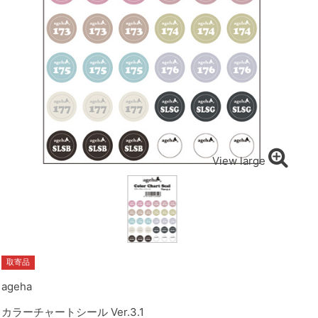
View large
取寄品
ageha
カラーチャートシール Ver.3.1