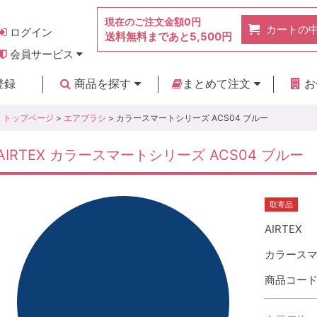
現在のご注文金額
0円
カートの
ログイン
送料無料まであと
5,500円
会員サービス
お得なポイント
実店舗のご紹介
よくあるご質問
ご利用ガイド
お問い合わせ
登録
商品を探す
まとめて注文
お
新着商品
カテゴリ
ブランド
お見積り
トップページ
>
エアブラシ
> カラースマートシリーズ ACS04 ブルー
AIRTEX カラースマートシリーズ ACS04 ブルー
取寄品
AIRTEX
カラースマ
商品コード :