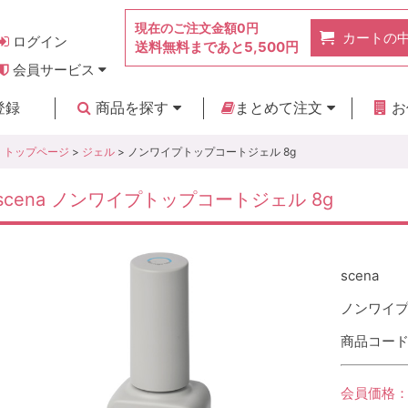
現在のご注文金額
0円
カートの
ログイン
送料無料まであと
5,500円
会員サービス
お得なポイント
実店舗のご紹介
よくあるご質問
ご利用ガイド
お問い合わせ
登録
商品を探す
まとめて注文
お
新着商品
カテゴリ
ブランド
お見積り
トップページ
>
ジェル
> ノンワイプトップコートジェル 8g
scena ノンワイプトップコートジェル 8g
scena
ノンワイプ
商品コード :
会員価格