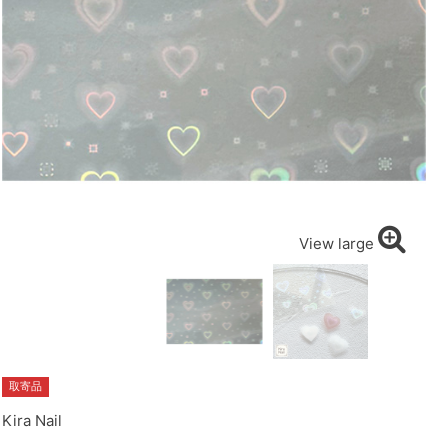
View large
取寄品
Kira Nail