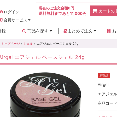
現在のご注文金額
0円
カートの
ログイン
送料無料まであと
11,000円
会員サービス
お得なポイント
実店舗のご紹介
よくあるご質問
ご利用ガイド
お問い合わせ
登録
商品を探す
まとめて注文
お
新着商品
カテゴリ
ブランド
お見積り
トップページ
>
ジェル
> エアジェル ベースジェル 24g
Airgel エアジェル ベースジェル 24g
取寄品
Airgel
エアジェル
商品コード :