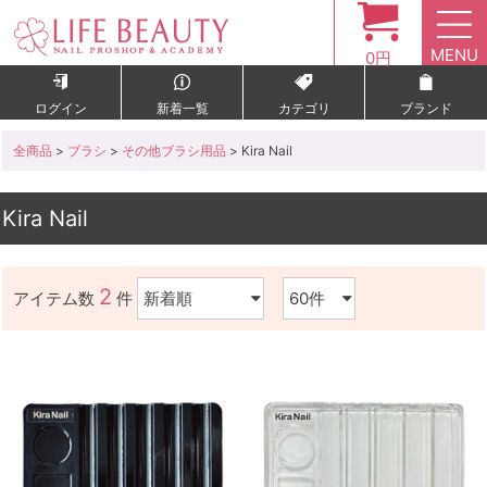
MENU
0円
ログイン
新着一覧
カテゴリ
ブランド
全商品
>
ブラシ
>
その他ブラシ用品
> Kira Nail
Kira Nail
2
アイテム数
件