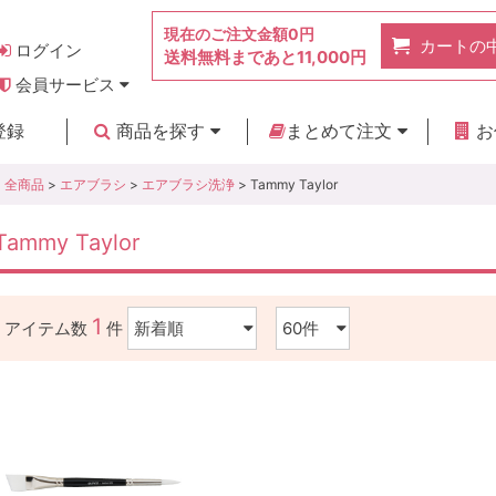
現在のご注文金額
0円
カートの
ログイン
送料無料まであと
11,000円
会員サービス
お得なポイント
実店舗のご紹介
よくあるご質問
ご利用ガイド
お問い合わせ
登録
商品を探す
まとめて注文
お
新着商品
カテゴリ
ブランド
お見積り
全商品
>
エアブラシ
>
エアブラシ洗浄
> Tammy Taylor
Tammy Taylor
1
アイテム数
件