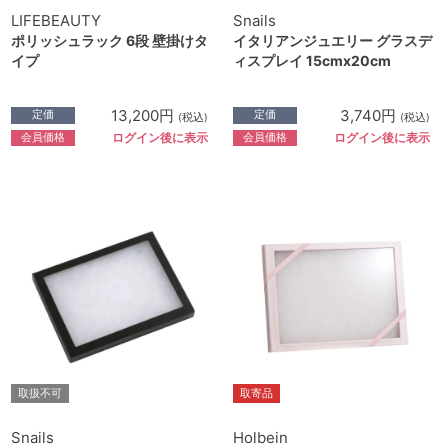
LIFEBEAUTY
Snails
ポリッシュラック 6段 壁掛けタ
イタリアンジュエリー グラスデ
イプ
ィスプレイ 15cmx20cm
13,200円
3,740円
定価
定価
(税込)
(税込)
会員価格
会員価格
ログイン後に表示
ログイン後に表示
取扱不可
取寄品
Snails
Holbein