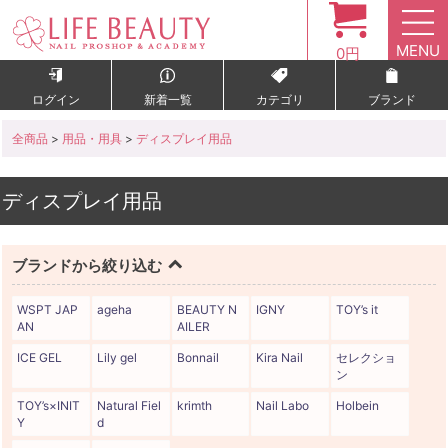
MENU
0円
ログイン
新着一覧
カテゴリ
ブランド
全商品
>
用品・用具
>
ディスプレイ用品
ディスプレイ用品
ブランドから絞り込む
WSPT JAP
ageha
BEAUTY N
IGNY
TOY’s it
AN
AILER
ICE GEL
Lily gel
Bonnail
Kira Nail
セレクショ
ン
TOY’s×INIT
Natural Fiel
krimth
Nail Labo
Holbein
Y
d