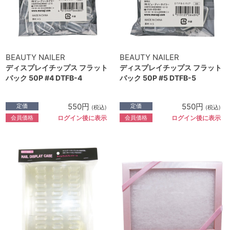
BEAUTY NAILER
BEAUTY NAILER
ディスプレイチップス フラット
ディスプレイチップス フラット
バック 50P #4 DTFB-4
バック 50P #5 DTFB-5
550円
550円
定価
定価
(税込)
(税込)
会員価格
会員価格
ログイン後に表示
ログイン後に表示