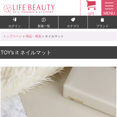
MENU
0円
ログイン
新着一覧
カテゴリ
ブランド
トップページ
>
用品・用具
> ネイルマット
TOY’s it ネイルマット