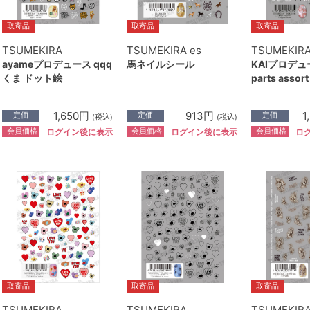
取寄品
取寄品
取寄品
TSUMEKIRA
TSUMEKIRA es
TSUMEKIR
ayameプロデュース qqq
馬ネイルシール
KAIプロデュー
くま ドット絵
parts assort
1,650円
913円
1
定価
定価
定価
(税込)
(税込)
会員価格
会員価格
会員価格
ログイン後に表示
ログイン後に表示
ロ
取寄品
取寄品
取寄品
TSUMEKIRA
TSUMEKIRA
TSUMEKIR