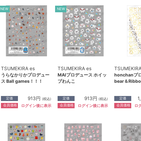
NEW
NEW
TSUMEKIRA es
TSUMEKIRA es
TSUMEKIR
うらなかりかプロデュー
MAIプロデュース ホイッ
honchan
ス Ball games！！！
プわんこ
bear＆Ribbo
913円
913円
1
定価
定価
定価
(税込)
(税込)
会員価格
会員価格
会員価格
ログイン後に表示
ログイン後に表示
ロ