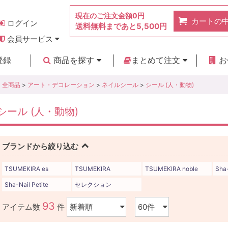
現在のご注文金額
0円
カートの
ログイン
送料無料まであと
5,500円
会員サービス
お得なポイント
実店舗のご紹介
よくあるご質問
ご利用ガイド
お問い合わせ
登録
商品を探す
まとめて注文
お
新着商品
カテゴリ
ブランド
お見積り
全商品
>
アート・デコレーション
>
ネイルシール
>
シール (人・動物)
シール (人・動物)
ブランドから絞り込む
TSUMEKIRA es
TSUMEKIRA
TSUMEKIRA noble
Sha-
Sha-Nail Petite
セレクション
93
アイテム数
件