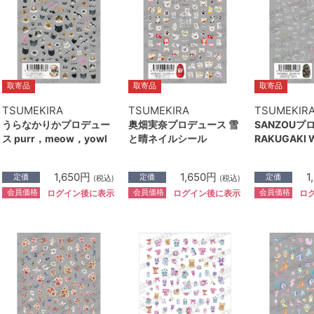
取寄品
取寄品
取寄品
TSUMEKIRA
TSUMEKIRA
TSUMEKIR
うらなかりかプロデュー
奥畑実奈プロデュース 雪
SANZOUプ
ス purr，meow，yowl
と晴ネイルシール
RAKUGAKI 
1,650円
1,650円
1
定価
定価
定価
(税込)
(税込)
会員価格
会員価格
会員価格
ログイン後に表示
ログイン後に表示
ロ