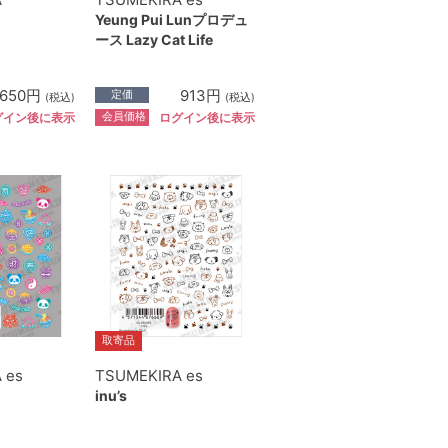
Yeung Pui Lunプロデュ
ース Lazy Cat Life
,650円
913円
定価
(税込)
(税込)
会員価格
グイン後に表示
ログイン後に表示
取寄品
 es
TSUMEKIRA es
inu’s