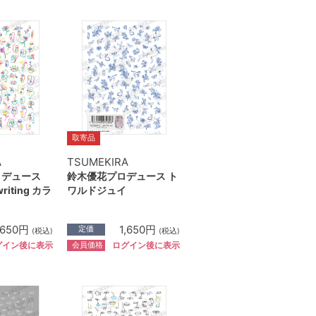
取寄品
A
TSUMEKIRA
ロデュース
鈴木優花プロデュース ト
writing カラ
ワルドジュイ
,650円
1,650円
定価
(税込)
(税込)
会員価格
グイン後に表示
ログイン後に表示