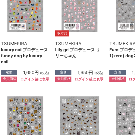
取寄品
TSUMEKIRA
TSUMEKIRA
TSUMEKIR
luxury nailプロデュース
Lily gelプロデュース リ
Fumiプロデ
funny dog by luxury
リーちゃん
1(zero) dog
nail
1,650円
1,650円
1
定価
定価
定価
(税込)
(税込)
会員価格
会員価格
会員価格
ログイン後に表示
ログイン後に表示
ロ