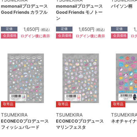
momonailプロデュース
momonailプロデュース
パイソン柄
Good Friends カラフル
Good Friends モノトー
ン
1,650円
1,650円
1
定価
定価
定価
(税込)
(税込)
会員価格
会員価格
会員価格
ログイン後に表示
ログイン後に表示
ロ
取寄品
取寄品
取寄品
TSUMEKIRA
TSUMEKIRA
TSUMEKIRA
ECONECOプロデュース
ECONECOプロデュース
ネオチャイナ
フィッシュパレード
マリンフェスタ