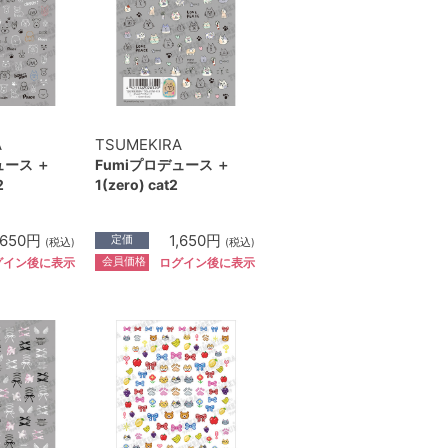
A
TSUMEKIRA
ュース ＋
Fumiプロデュース ＋
2
1(zero) cat2
,650円
1,650円
定価
(税込)
(税込)
会員価格
グイン後に表示
ログイン後に表示