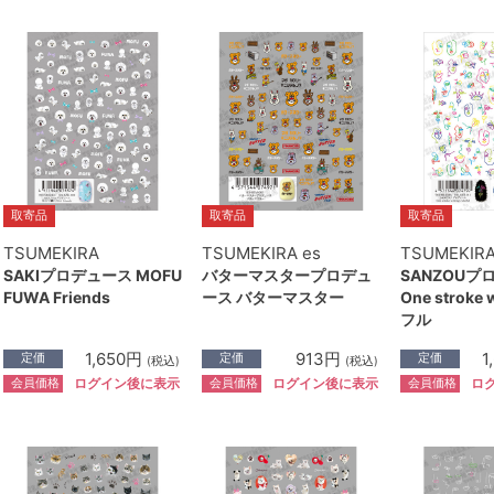
取寄品
取寄品
取寄品
TSUMEKIRA
TSUMEKIRA es
TSUMEKIR
SAKIプロデュース MOFU
バターマスタープロデュ
SANZOUプ
FUWA Friends
ース バターマスター
One stroke 
フル
1,650円
913円
1
定価
定価
定価
(税込)
(税込)
会員価格
会員価格
会員価格
ログイン後に表示
ログイン後に表示
ロ