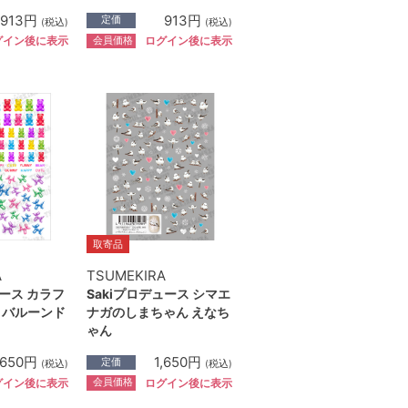
913円
913円
定価
(税込)
(税込)
会員価格
グイン後に表示
ログイン後に表示
取寄品
A
TSUMEKIRA
ース カラフ
Sakiプロデュース シマエ
＆バルーンド
ナガのしまちゃん えなち
ゃん
,650円
1,650円
定価
(税込)
(税込)
会員価格
グイン後に表示
ログイン後に表示