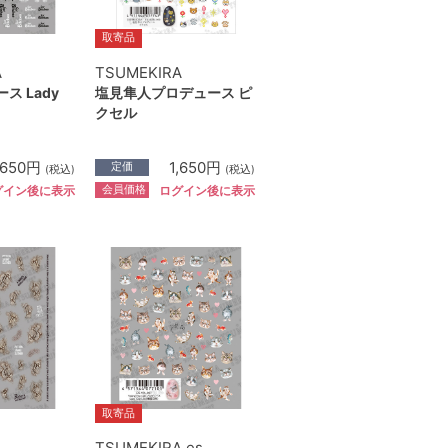
取寄品
A
TSUMEKIRA
ス Lady
塩見隼人プロデュース ピ
クセル
,650円
1,650円
定価
(税込)
(税込)
会員価格
グイン後に表示
ログイン後に表示
取寄品
A
TSUMEKIRA es