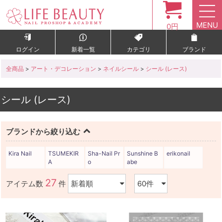
MENU
0円
ログイン
新着一覧
カテゴリ
ブランド
全商品
>
アート・デコレーション
>
ネイルシール
>
シール (レース)
シール (レース)
ブランドから絞り込む
Kira Nail
TSUMEKIR
Sha-Nail Pr
Sunshine B
erikonail
A
o
abe
27
アイテム数
件