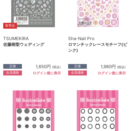
取寄品
TSUMEKIRA
Sha-Nail Pro
佐藤樹梨ウェディング
ロマンチックレースモチーフ(ピ
ンク)
1,650円
1,980円
定価
定価
(税込)
(税込)
会員価格
会員価格
ログイン後に表示
ログイン後に表示