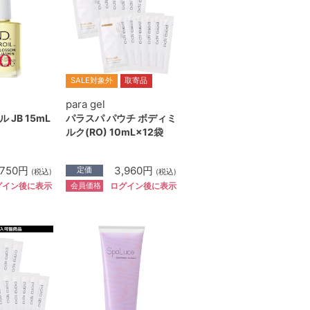
SALE対象外
取寄品
para gel
JB 15mL
パラスパ パウチ ボディミ
ルク(RO) 10mL×12袋
,750円
3,960円
定価
(税込)
(税込)
会員価格
グイン後に表示
ログイン後に表示