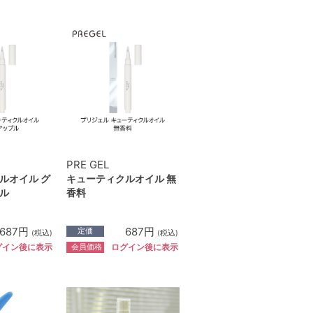
PRE GEL
ルオイル グ
キューティクルオイル 無
ル
香料
687円
687円
定価
(税込)
(税込)
会員価格
グイン後に表示
ログイン後に表示