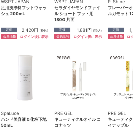
WSPT JAPAN
WSPT JAPAN
P. Shine
足用洗浄料フットウォッ
セラダイヤモンドファイ
フレーバーオ
シュ 200mL
ル ショート フット用
ルガモット 1
180G 片面
2,420円
1,881円
1
定価
定価
定価
(税込)
(税込)
会員価格
会員価格
会員価格
ログイン後に表示
ログイン後に表示
ロ
SpaLuce
PRE GEL
PRE GEL
ハンド美容液＆化粧下地
キューティクルオイル コ
キューティク
50mL
コナッツ
イナップル