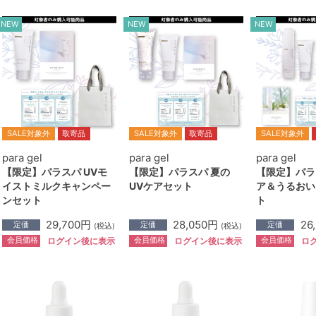
NEW
NEW
NEW
SALE対象外
取寄品
SALE対象外
取寄品
SALE対象外
para gel
para gel
para gel
【限定】パラスパ UVモ
【限定】パラスパ 夏の
【限定】パラ
イストミルクキャンペー
UVケアセット
ア＆うるおい
ンセット
ト
29,700円
28,050円
26
定価
定価
定価
(税込)
(税込)
会員価格
会員価格
会員価格
ログイン後に表示
ログイン後に表示
ロ