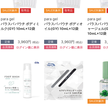
SALE対象外
取寄品
SALE対象外
取寄品
SALE対象外
para gel
para gel
para gel
パラスパ パウチ ボディミ
パラスパ パウチ ボディオ
パラスパ パ
ルク(GY) 10mL×12袋
イル(GY) 10mL×12袋
ャージェル(G
10mL×12袋
3,960円
3,960円
3
定価
定価
定価
(税込)
(税込)
会員価格
会員価格
会員価格
ログイン後に表示
ログイン後に表示
ロ
SALE対象外