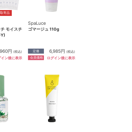
取寄品
SpaLuce
ウチ モイスチ
ゴマージュ 110g
Y)
,960円
6,985円
定価
(税込)
(税込)
会員価格
グイン後に表示
ログイン後に表示