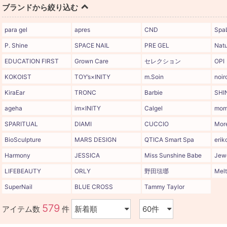
ブランドから絞り込む
para gel
apres
CND
Spa
P. Shine
SPACE NAIL
PRE GEL
Natu
EDUCATION FIRST
Grown Care
セレクション
OPI
KOKOIST
TOY’s×INITY
m.Soin
noir
KiraEar
TRONC
Barbie
SHI
ageha
im×INITY
Calgel
mom
SPARITUAL
DIAMI
CUCCIO
Mor
BioSculpture
MARS DESIGN
QTICA Smart Spa
erik
Harmony
JESSICA
Miss Sunshine Babe
Jewe
LIFEBEAUTY
ORLY
野田琺瑯
Melt
SuperNail
BLUE CROSS
Tammy Taylor
579
アイテム数
件