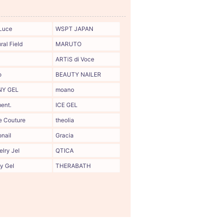
Luce
WSPT JAPAN
ral Field
MARUTO
ARTiS di Voce
o
BEAUTY NAILER
NY GEL
moano
ent.
ICE GEL
e Couture
theolia
onail
Gracia
lry Jel
QTICA
y Gel
THERABATH