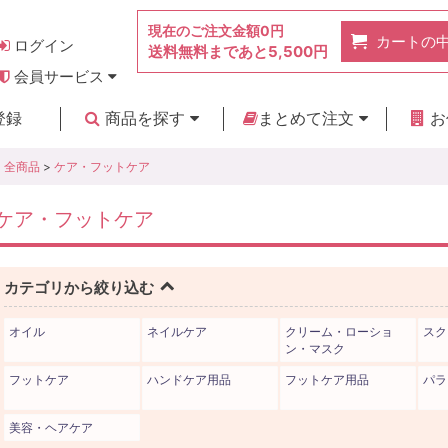
現在のご注文金額
0円
カートの
ログイン
送料無料まであと
5,500円
会員サービス
お得なポイント
実店舗のご紹介
よくあるご質問
ご利用ガイド
お問い合わせ
登録
商品を探す
まとめて注文
お
新着商品
カテゴリ
ブランド
お見積り
全商品
>
ケア・フットケア
ケア・フットケア
カテゴリから絞り込む
オイル
ネイルケア
クリーム・ローショ
スク
ン・マスク
フットケア
ハンドケア用品
フットケア用品
パラ
美容・ヘアケア