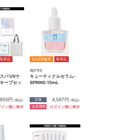
取寄品
SALE対象外
取寄品
apres
スパ UVケ
キューティクルセラム-
キープセッ
SPRING 15mL
,950円
4,587円
定価
(税込)
(税込)
会員価格
グイン後に表示
ログイン後に表示