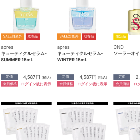
SALE対象外
取寄品
SALE対象外
取寄品
限定品
apres
apres
CND
キューティクルセラム-
キューティクルセラム-
ソーラーオイル 
SUMMER 15mL
WINTER 15mL
4,587円
4,587円
2
定価
定価
定価
(税込)
(税込)
会員価格
会員価格
会員価格
ログイン後に表示
ログイン後に表示
ロ