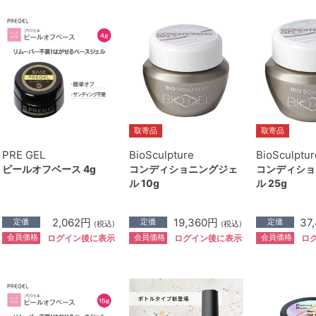
取寄品
取寄品
PRE GEL
BioSculpture
BioSculptur
ピールオフベース 4g
コンディショニングジェ
コンディショ
ル 10g
ル 25g
2,062円
19,360円
37
定価
定価
定価
(税込)
(税込)
会員価格
会員価格
会員価格
ログイン後に表示
ログイン後に表示
ロ