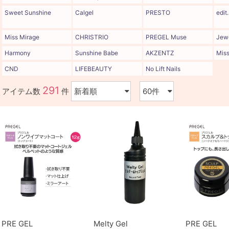
Sweet Sunshine
Calgel
PRESTO
edit.
Miss Mirage
CHRISTRIO
PREGEL Muse
Jewe
Harmony
Sunshine Babe
AKZENTZ
Mis
CND
LIFEBEAUTY
No Lift Nails
291
アイテム数
件
PRE GEL
Melty Gel
PRE GEL