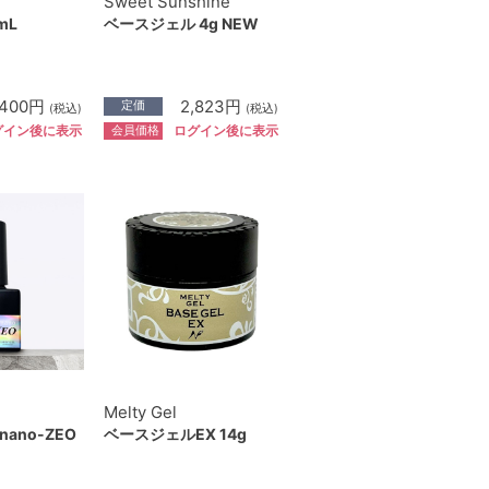
Sweet Sunshine
mL
ベースジェル 4g NEW
,400円
2,823円
定価
(税込)
(税込)
会員価格
グイン後に表示
ログイン後に表示
Melty Gel
ano-ZEO
ベースジェルEX 14g