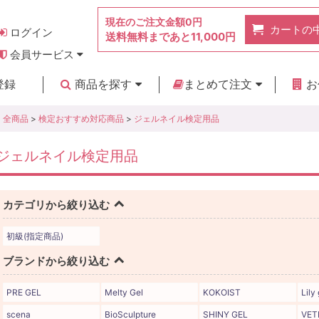
現在のご注文金額
0円
カートの
ログイン
送料無料まであと
11,000円
会員サービス
お得なポイント
実店舗のご紹介
よくあるご質問
ご利用ガイド
お問い合わせ
登録
商品を探す
まとめて注文
お
新着商品
カテゴリ
ブランド
お見積り
全商品
>
検定おすすめ対応商品
>
ジェルネイル検定用品
ジェルネイル検定用品
カテゴリから絞り込む
初級(指定商品)
ブランドから絞り込む
PRE GEL
Melty Gel
KOKOIST
Lily 
scena
BioSculpture
SHINY GEL
VET