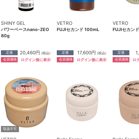
SHINY GEL
VETRO
VETRO
パワーベースnano-ZEO
FUJIセカンド 100mL
FUJIセカンド
80g
20,460円
17,600円
1
定価
定価
定価
(税込)
(税込)
会員価格
会員価格
会員価格
ログイン後に表示
ログイン後に表示
ロ
取扱不可