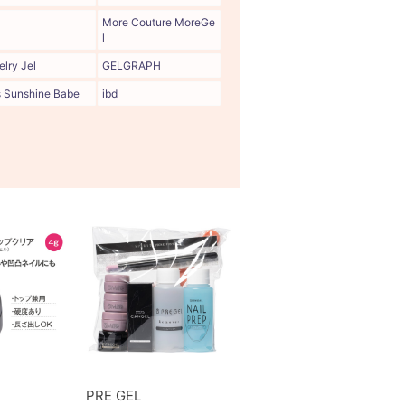
More Couture MoreGe
l
lry Jel
GELGRAPH
s Sunshine Babe
ibd
PRE GEL