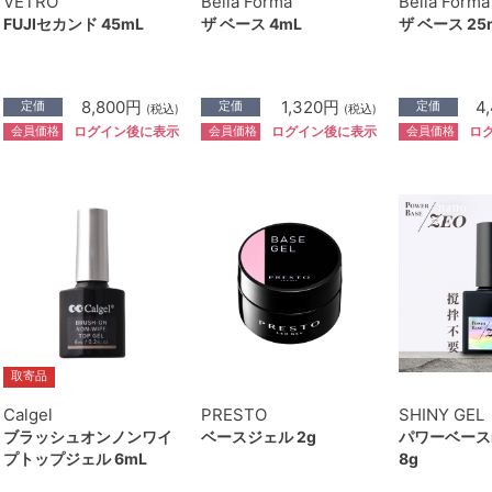
VETRO
Bella Forma
Bella Forma
FUJIセカンド 45mL
ザ ベース 4mL
ザ ベース 25
8,800円
1,320円
4
定価
定価
定価
(税込)
(税込)
会員価格
会員価格
会員価格
ログイン後に表示
ログイン後に表示
ロ
取寄品
Calgel
PRESTO
SHINY GEL
ブラッシュオンノンワイ
ベースジェル 2g
パワーベースn
プトップジェル 6mL
8g