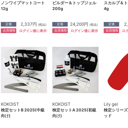
ノンワイプマットコート
ビルダー＆トップジェル
スカルプ＆ト
12g
200g
4g
2,337円
24,200円
2
定価
定価
定価
(税込)
(税込)
会員価格
会員価格
会員価格
ログイン後に表示
ログイン後に表示
ロ
KOKOIST
KOKOIST
Lily gel
検定セットB 2025(中級
検定セットA 2025(初級
検定シリーズ ＃
向け)
向け)
ッド