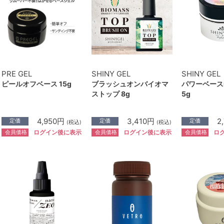
PRE GEL
SHINY GEL
SHINY GEL
ピールオフベース 15g
ブラッシュオンバイオマ
パワーベースn
ストップ 8g
5g
4,950円
3,410円
2
定価
定価
定価
(税込)
(税込)
会員価格
会員価格
会員価格
ログイン後に表示
ログイン後に表示
ロ