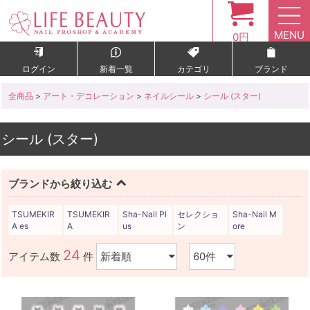
MENU
0円
ログイン
新着一覧
カテゴリ
ブランド
全商品
>
アート・デコレーション
>
ネイルシール
>
シール (スター)
シール (スター)
ブランドから絞り込む
TSUMEKIR
TSUMEKIR
Sha-Nail Pl
セレクショ
Sha-Nail M
A es
A
us
ン
ore
24
アイテム数
件