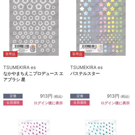
取寄品
取寄品
TSUMEKIRA es
TSUMEKIRA es
なかやまちえこプロデュース エ
パステルスター
アブラシ 星
913円
913円
定価
定価
(税込)
(税込)
会員価格
会員価格
ログイン後に表示
ログイン後に表示