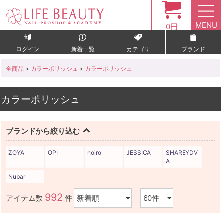
MENU
0円
ログイン
新着一覧
カテゴリ
ブランド
全商品
>
カラーポリッシュ
>
カラーポリッシュ
カラーポリッシュ
ブランドから絞り込む
ZOYA
OPI
noiro
JESSICA
SHAREYDV
A
Nubar
992
アイテム数
件