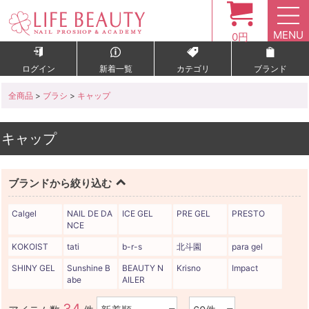
MENU
0円
ログイン
新着一覧
カテゴリ
ブランド
全商品
>
ブラシ
>
キャップ
キャップ
ブランドから絞り込む
Calgel
NAIL DE DA
ICE GEL
PRE GEL
PRESTO
NCE
KOKOIST
tati
b-r-s
北斗園
para gel
SHINY GEL
Sunshine B
BEAUTY N
Krisno
Impact
abe
AILER