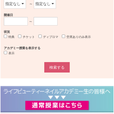
～
開催日
～
状況
特典
チケット
ディプロマ
空席ありのみ表示
アカデミー授業を表示する
表示
検索する