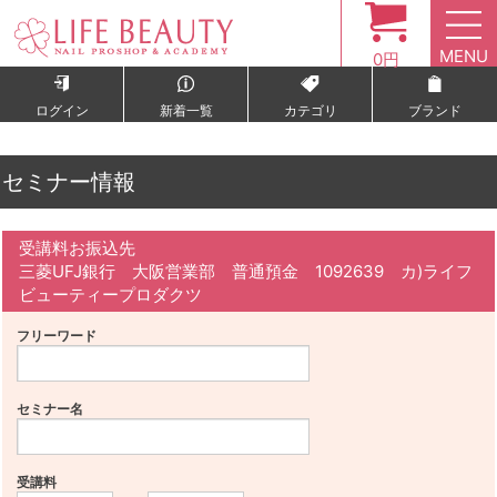
MENU
0円
ログイン
新着一覧
カテゴリ
ブランド
セミナー情報
受講料お振込先
三菱UFJ銀行 大阪営業部 普通預金 1092639 カ)ライフ
ビューティープロダクツ
フリーワード
セミナー名
受講料