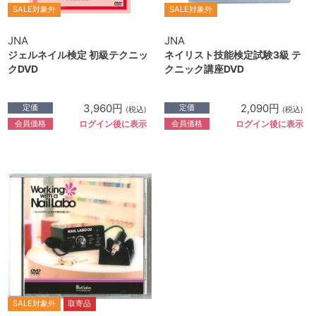
SALE対象外
SALE対象外
JNA
JNA
ジェルネイル検定 初級テクニッ
ネイリスト技能検定試験3級 テ
クDVD
クニック講座DVD
3,960円
2,090円
定価
定価
(税込)
(税込)
会員価格
会員価格
ログイン後に表示
ログイン後に表示
SALE対象外
取寄品