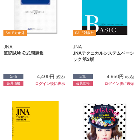
SALE対象外
SALE対象外
JNA
JNA
筆記試験 公式問題集
JNAテクニカルシステムベーシ
ック 第3版
4,400円
4,950円
定価
定価
(税込)
(税込)
会員価格
会員価格
ログイン後に表示
ログイン後に表示