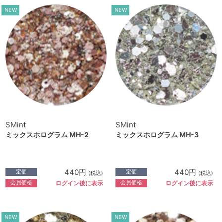
NEW
NEW
SMint
SMint
ミックスホログラム MH-2
ミックスホログラム MH-3
440円
440円
定価
定価
(税込)
(税込)
会員価格
会員価格
ログイン後に表示
ログイン後に表示
NEW
NEW