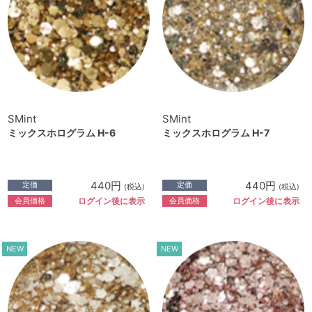
SMint
SMint
ミックスホログラム H-6
ミックスホログラム H-7
440円
440円
定価
定価
(税込)
(税込)
会員価格
会員価格
ログイン後に表示
ログイン後に表示
NEW
NEW