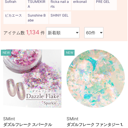
Sofirah
TSUMEKIR
flicka nail a
erikonail
PRE GEL
A
rts
ピカエース
Sunshine B
SHINY GEL
abe
1,134
アイテム数
件
NEW
NEW
SMint
SMint
ダズルフレーク スパークル
ダズルフレーク ファンタジー 1.