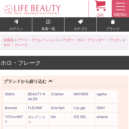
MENU
0円
ログイン
新着一覧
カテゴリ
ブランド
全商品
>
アート・デコレーション
>
パウダー・ホロ・グリッター・ブリオン
>
ホロ・フレーク
ホロ・フレーク
ブランドから絞り込む
SMint
BEAUTY N
Charlon
MATIERE
ageha
AILER
Bonnail
FLEURIR
Kira Nail
Lily gel
IGNY
TOY’s×INIT
セレクショ
Irie
ICE GEL
emena
Y
ン