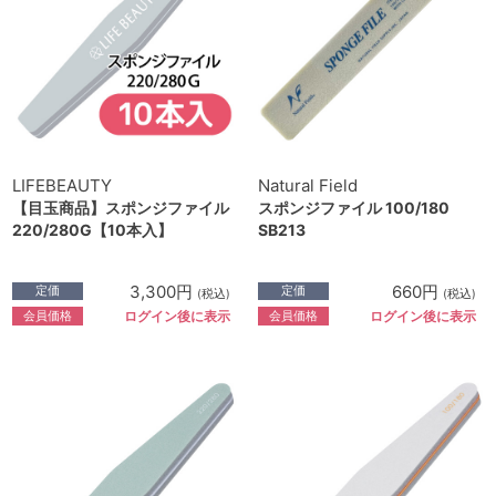
LIFEBEAUTY
Natural Field
【目玉商品】スポンジファイル
スポンジファイル 100/180
220/280G【10本入】
SB213
3,300円
660円
定価
定価
(税込)
(税込)
会員価格
会員価格
ログイン後に表示
ログイン後に表示