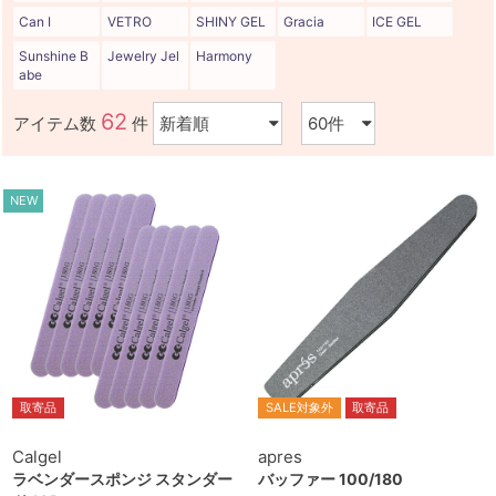
Can I
VETRO
SHINY GEL
Gracia
ICE GEL
Sunshine B
Jewelry Jel
Harmony
abe
62
アイテム数
件
NEW
取寄品
SALE対象外
取寄品
Calgel
apres
ラベンダースポンジ スタンダー
バッファー 100/180