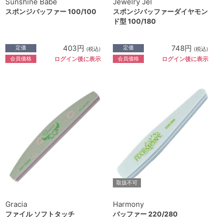
Sunshine Babe
Jewelry Jel
スポンジバッファー 100/100
スポンジバッファーダイヤモン
ド型 100/180
403円
748円
定価
定価
(税込)
(税込)
会員価格
会員価格
ログイン後に表示
ログイン後に表示
取扱不可
Gracia
Harmony
ファイル ソフトタッチ
バッファー 220/280