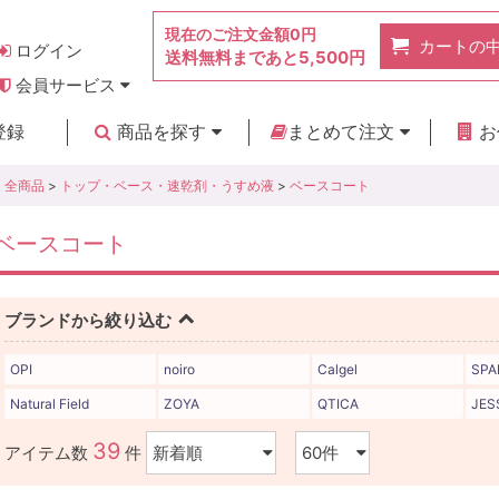
現在のご注文金額
0円
カートの
ログイン
送料無料まであと
5,500円
会員サービス
お得なポイント
実店舗のご紹介
よくあるご質問
ご利用ガイド
お問い合わせ
登録
商品を探す
まとめて注文
お
新着商品
カテゴリ
ブランド
お見積り
全商品
>
トップ・ベース・速乾剤・うすめ液
>
ベースコート
ベースコート
ブランドから絞り込む
OPI
noiro
Calgel
SPA
Natural Field
ZOYA
QTICA
JES
39
アイテム数
件