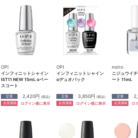
OPI
OPI
noiro
インフィニットシャイン
インフィニットシャイン
ニジュウイチ
IST11 NEW 15mL αベー
αデュオパック
ート 11mL
スコート
2,420円
3,850円
2
定価
定価
定価
(税込)
(税込)
会員価格
会員価格
会員価格
ログイン後に表示
ログイン後に表示
ロ