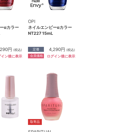
OPI
ーαカラー
ネイルエンビーαカラー
L
NT227 15mL
,290円
4,290円
定価
(税込)
(税込)
会員価格
グイン後に表示
ログイン後に表示
取寄品
SPARITUAL