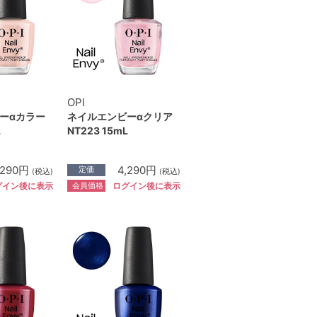
OPI
ーαカラー
ネイルエンビーαクリア
L
NT223 15mL
,290円
4,290円
定価
(税込)
(税込)
会員価格
グイン後に表示
ログイン後に表示