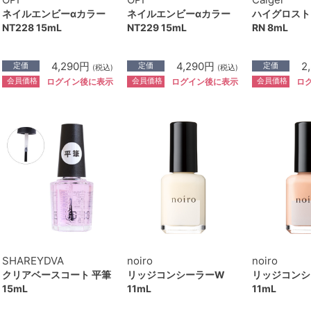
ネイルエンビーαカラー
ネイルエンビーαカラー
ハイグロスト
NT228 15mL
NT229 15mL
RN 8mL
4,290円
4,290円
2
定価
定価
定価
(税込)
(税込)
会員価格
会員価格
会員価格
ログイン後に表示
ログイン後に表示
ロ
SHAREYDVA
noiro
noiro
クリアベースコート 平筆
リッジコンシーラーW
リッジコンシ
15mL
11mL
11mL