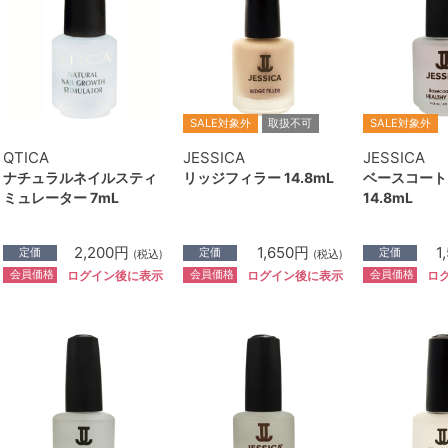
SALE対象外
取扱不可
SALE対象外
QTICA
JESSICA
JESSICA
ナチュラルネイルスティ
リッジフィラー 14.8mL
ベースコート
ミュレーター 7mL
14.8mL
2,200円
1,650円
1
定価
定価
定価
(税込)
(税込)
会員価格
会員価格
会員価格
ログイン後に表示
ログイン後に表示
ロ