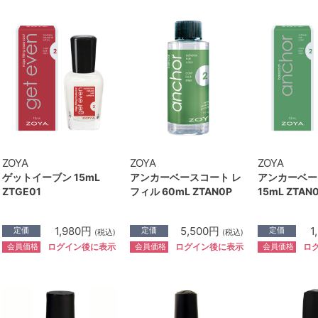
ZOYA
ZOYA
ZOYA
ゲットイーブン 15mL
アンカーベースコート レ
アンカーベー
ZTGE01
フィル 60mL ZTAN0P
15mL ZTAN
1,980円
5,500円
1
定価
定価
定価
(税込)
(税込)
会員価格
会員価格
会員価格
ログイン後に表示
ログイン後に表示
ロ