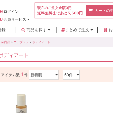
現在のご注文金額
0円
カートの
ログイン
送料無料まであと
5,500円
会員サービス
お得なポイント
実店舗のご紹介
よくあるご質問
ご利用ガイド
お問い合わせ
登録
商品を探す
まとめて注文
お
新着商品
カテゴリ
ブランド
お見積り
全商品
>
エアブラシ
>
ボディアート
ボディアート
1
アイテム数
件