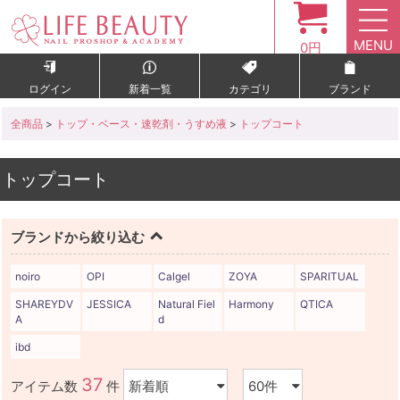
MENU
0円
ログイン
新着一覧
カテゴリ
ブランド
全商品
>
トップ・ベース・速乾剤・うすめ液
>
トップコート
トップコート
ブランドから絞り込む
noiro
OPI
Calgel
ZOYA
SPARITUAL
SHAREYDV
JESSICA
Natural Fiel
Harmony
QTICA
A
d
ibd
37
アイテム数
件