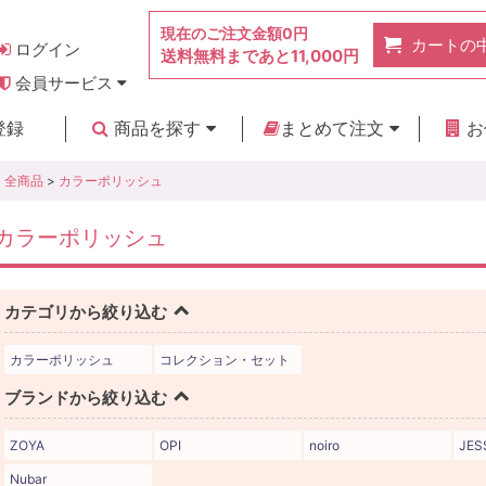
現在のご注文金額
0円
カートの
ログイン
送料無料まであと
11,000円
会員サービス
お得なポイント
実店舗のご紹介
よくあるご質問
ご利用ガイド
お問い合わせ
登録
商品を探す
まとめて注文
お
新着商品
カテゴリ
ブランド
お見積り
全商品
>
カラーポリッシュ
カラーポリッシュ
カテゴリから絞り込む
カラーポリッシュ
コレクション・セット
ブランドから絞り込む
ZOYA
OPI
noiro
JES
Nubar