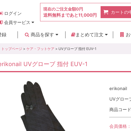
現在のご注文金額
0円
カートの
ログイン
送料無料まであと
11,000円
会員サービス
お得なポイント
実店舗のご紹介
よくあるご質問
ご利用ガイド
お問い合わせ
登録
商品を探す
まとめて注文
お
新着商品
カテゴリ
ブランド
お見積り
トップページ
>
ケア・フットケア
> UVグローブ 指付 EUV-1
erikonail UVグローブ 指付 EUV-1
erikonail
UVグローブ
商品コード :
会員価格