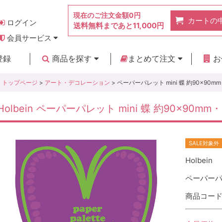
現在のご注文金額
0円
カートの
ログイン
送料無料まであと
11,000円
会員サービス
お得なポイント
実店舗のご紹介
よくあるご質問
ご利用ガイド
お問い合わせ
登録
商品を探す
まとめて注文
お
新着商品
カテゴリ
ブランド
お見積り
トップページ
>
アート・デコレーション
> ペーパーパレット mini 蝶 約90×90m
Holbein ペーパーパレット mini 蝶 約90×90mm
SALE対象外
Holbein
ペーパーパレ
商品コード :