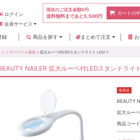
現在のご注文金額
0円
カートの
ログイン
送料無料まであと
5,500円
会員サービス
お得なポイント
実店舗のご紹介
よくあるご質問
ご利用ガイド
お問い合わせ
登録
商品を探す
まとめて注文
お
新着商品
カテゴリ
ブランド
お見積り
トップページ
>
器具
> 拡大ルーペ付LEDスタンドライト LOU-1
BEAUTY NAILER 拡大ルーペ付LEDスタンドライト 
取寄品
BEAUTY N
拡大ルーペ付
商品コード :