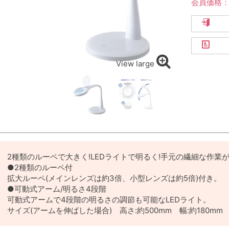
会員価格
View large
2種類のルーペで大きく!LEDライトで明るく!手元の繊細な作業が
●2種類のルーペ付
拡大ルーペ(メインレンズは約3倍、小型レンズは約5倍)付き。
●可動式アーム/明るさ4段階
可動式アームで4段階の明るさの調節も可能なLEDライト。
サイズ(アームを伸ばした場合) 高さ:約500mm 幅:約180mm