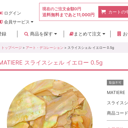
現在のご注文金額
0円
カートの
ログイン
送料無料まであと
11,000円
会員サービス
お得なポイント
実店舗のご紹介
よくあるご質問
ご利用ガイド
お問い合わせ
登録
商品を探す
まとめて注文
お
新着商品
カテゴリ
ブランド
お見積り
トップページ
>
アート・デコレーション
> スライスシェル イエロー 0.5g
MATIERE スライスシェル イエロー 0.5g
取扱不可
MATIERE
スライスシェ
商品コード :