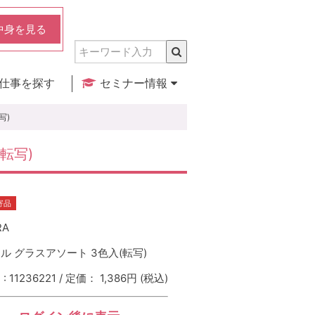
中身を見る
仕事を探す
セミナー情報
実店舗のご紹介
セミナー検索
カレンダー
写)
(転写)
寄品
RA
ル グラスアソート 3色入(転写)
 11236221 / 定価： 1,386円
(税込)