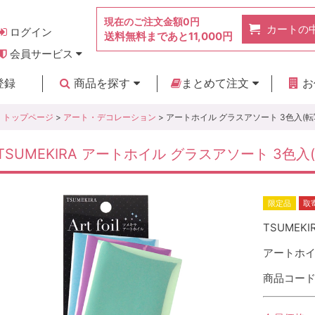
現在のご注文金額
0円
カートの
ログイン
送料無料まであと
11,000円
会員サービス
お得なポイント
実店舗のご紹介
よくあるご質問
ご利用ガイド
お問い合わせ
登録
商品を探す
まとめて注文
お
新着商品
カテゴリ
ブランド
お見積り
トップページ
>
アート・デコレーション
> アートホイル グラスアソート 3色入(転
TSUMEKIRA アートホイル グラスアソート 3色入
限定品
取
TSUMEKI
アートホイ
商品コード :