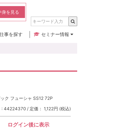
中身を見る
仕事を探す
セミナー情報
実店舗のご紹介
セミナー検索
カレンダー
ク フューシャ SS12 72P
 44224370 / 定価： 1,122円
(税込)
ログイン後に表示
：