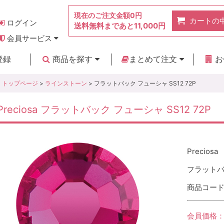
現在のご注文金額
0円
カートの
ログイン
送料無料まであと
11,000円
会員サービス
お得なポイント
実店舗のご紹介
よくあるご質問
ご利用ガイド
お問い合わせ
登録
商品を探す
まとめて注文
お
新着商品
カテゴリ
ブランド
お見積り
トップページ
>
ラインストーン
> フラットバック フューシャ SS12 72P
Preciosa フラットバック フューシャ SS12 72P
Preciosa
フラットバッ
商品コード :
会員価格