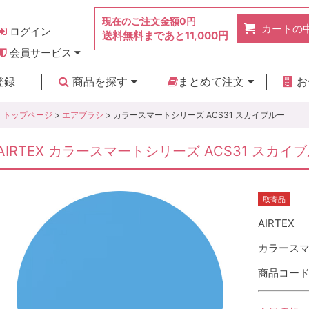
現在のご注文金額
0円
カートの
ログイン
送料無料まであと
11,000円
会員サービス
お得なポイント
実店舗のご紹介
よくあるご質問
ご利用ガイド
お問い合わせ
登録
商品を探す
まとめて注文
お
新着商品
カテゴリ
ブランド
お見積り
トップページ
>
エアブラシ
> カラースマートシリーズ ACS31 スカイブルー
AIRTEX カラースマートシリーズ ACS31 スカイ
取寄品
AIRTEX
カラースマ
商品コード :