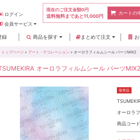
現在のご注文金額
0円
カートの
ログイン
送料無料まであと
11,000円
会員サービス
お得なポイント
実店舗のご紹介
よくあるご質問
ご利用ガイド
お問い合わせ
登録
商品を探す
まとめて注文
お
新着商品
カテゴリ
ブランド
お見積り
トップページ
>
アート・デコレーション
> オーロラフィルムシール パーツMIX2
TSUMEKIRA オーロラフィルムシール パーツMIX
取寄品
TSUMEKI
オーロラフ
商品コード :