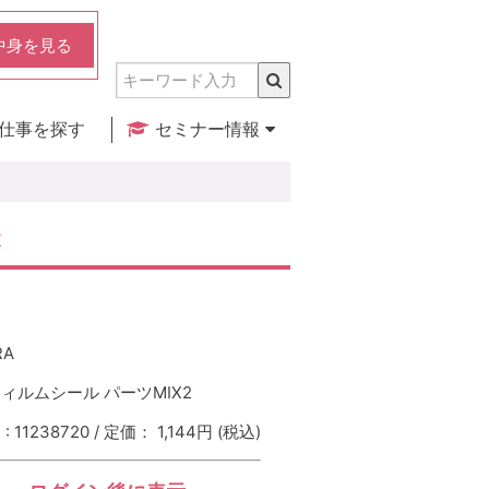
中身を見る
仕事を探す
セミナー情報
実店舗のご紹介
セミナー検索
カレンダー
2
RA
ィルムシール パーツMIX2
 11238720 / 定価： 1,144円
(税込)