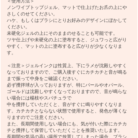
＜使用方法＞
ノンワイプトップジェル、マットで仕上げたお爪の上にや
さしくのせてください。
ハケ、もしくはブラシにとりお好みのデザインにぼかして
ください。
未硬化ジェルの上にそのままのせることも可能です。
ツヤ仕上げや未硬化の上に塗布すると、ジュワっと広がり
やすく、マットの上に塗布すると広がりが少なくなりま
す。
＜注意＞ジェルインクは性質上、下にラメが沈殿しやすく
なっておりますので、ご購入後すぐにカチカチと音が鳴る
まで振って中身をご確認ください。
必ず攪拌球が入っておりますが、特にパールやオパール、
ゴールドは沈殿しやすくなっておりますので、音が鳴らな
い場合には楊枝やスパチュラで
中を攪拌していただくと、音がすぐに鳴りやすくなりま
す。カチカチとならない状態で使用すると、発色が薄くな
りますのでご注意ください。
また、長期間使用しない場合にも、気が付いた際にカチカ
チと攪拌して保管していただくことを推奨いたします。
長期間や気温の高い場所で放置してしまった場合、ブラシ