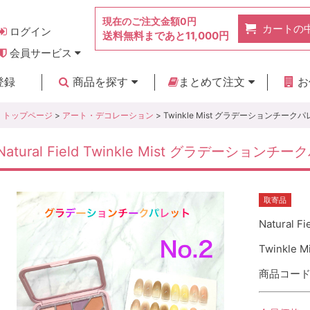
現在のご注文金額
0円
カートの
ログイン
送料無料まであと
11,000円
会員サービス
お得なポイント
実店舗のご紹介
よくあるご質問
ご利用ガイド
お問い合わせ
登録
商品を探す
まとめて注文
お
新着商品
カテゴリ
ブランド
お見積り
トップページ
>
アート・デコレーション
> Twinkle Mist グラデーションチークパ
Natural Field Twinkle Mist グラデーションチ
取寄品
Natural Fi
Twinkl
商品コード :