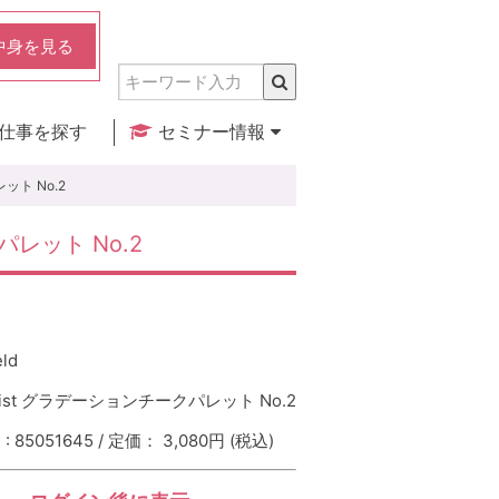
中身を見る
仕事を探す
セミナー情報
実店舗のご紹介
セミナー検索
カレンダー
レット No.2
ークパレット No.2
eld
e Mist グラデーションチークパレット No.2
 85051645 / 定価： 3,080円
(税込)