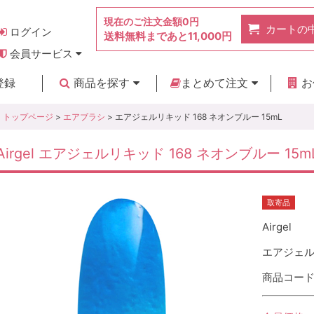
現在のご注文金額
0円
カートの
ログイン
送料無料まであと
11,000円
会員サービス
お得なポイント
実店舗のご紹介
よくあるご質問
ご利用ガイド
お問い合わせ
登録
商品を探す
まとめて注文
お
新着商品
カテゴリ
ブランド
お見積り
トップページ
>
エアブラシ
> エアジェルリキッド 168 ネオンブルー 15mL
Airgel エアジェルリキッド 168 ネオンブルー 15m
取寄品
Airgel
エアジェルリ
商品コード :