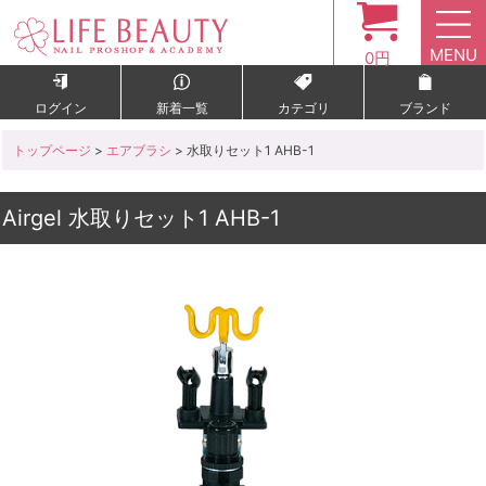
MENU
0円
ログイン
新着一覧
カテゴリ
ブランド
トップページ
>
エアブラシ
> 水取りセット1 AHB-1
Airgel 水取りセット1 AHB-1