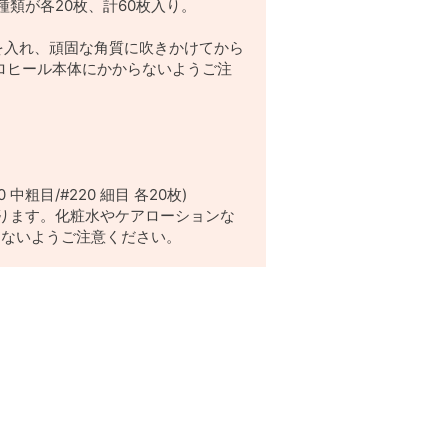
3種類が各20枚、計60枚入り。
のを入れ、頑固な角質に吹きかけてから
ロヒール本体にかからないようご注
中粗目/#220 細目 各20枚)
ります。化粧水やケアローションな
らないようご注意ください。