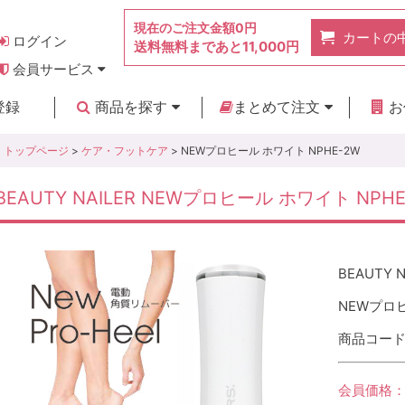
現在のご注文金額
0円
カートの
ログイン
送料無料まであと
11,000円
会員サービス
お得なポイント
実店舗のご紹介
よくあるご質問
ご利用ガイド
お問い合わせ
登録
商品を探す
まとめて注文
お
新着商品
カテゴリ
ブランド
お見積り
トップページ
>
ケア・フットケア
> NEWプロヒール ホワイト NPHE-2W
BEAUTY NAILER NEWプロヒール ホワイト NPHE
BEAUTY N
NEWプロヒ
商品コード :
会員価格