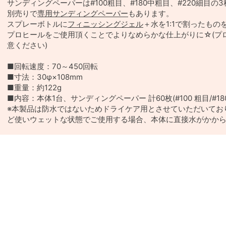
サンディングペーパーは#100粗目、#180中粗目、#220細目の
別売りで
専用サンディングペーパー
もあります。
スプレーボトルに
フィニッシングジェル
＋水を1:1で割ったも
プロヒールをご使用頂くことでよりなめらかな仕上がりに☆(プ
意ください)
■回転速度：70～450回転
■寸法：30φ×108mm
■重量：約122g
■内容：本体1台、サンディングペーパー 計60枚(#100 粗目/#180 
※本製品は防水ではないためドライケア用とさせていただいてお
ど使いウェットな状態でご使用する場合、本体に直接水がかか