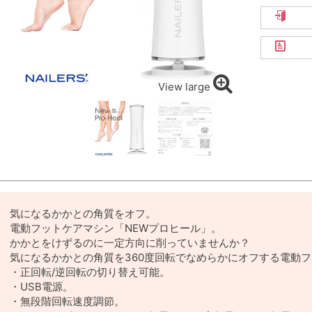
View large
気になるかかとの角質をオフ。
電動フットケアマシン「NEWプロヒール」。
かかとをけずるのに一定方向に削っていませんか？
気になるかかとの角質を360度回転でなめらかにオフする電動
・正回転/逆回転の切り替え可能。
・USB電源。
・無段階回転速度調節。