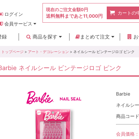
現在のご注文金額
0円
カートの
ログイン
送料無料まであと
11,000円
会員サービス
お得なポイント
実店舗のご紹介
よくあるご質問
ご利用ガイド
お問い合わせ
登録
商品を探す
まとめて注文
お
新着商品
カテゴリ
ブランド
お見積り
トップページ
>
アート・デコレーション
> ネイルシール ビンテージロゴ ピンク
Barbie ネイルシール ビンテージロゴ ピンク
Barbie
ネイルシー
商品コード :
会員価格