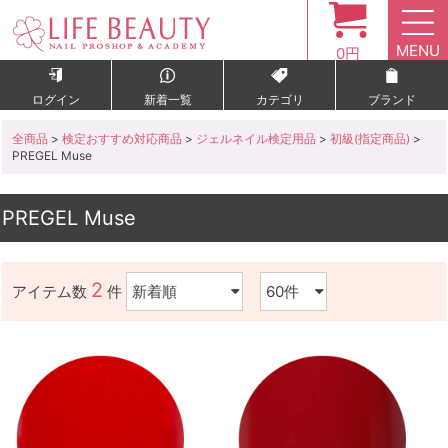
MENU
0円
ログイン
新着一覧
カテゴリ
ブランド
全商品
>
検定おすすめ対応商品
>
ジェルネイル検定用品
>
初級(指定商品)
>
PREGEL Muse
PREGEL Muse
2
アイテム数
件