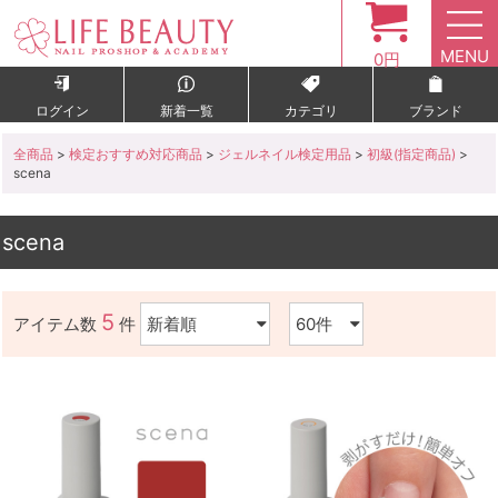
MENU
0円
ログイン
新着一覧
カテゴリ
ブランド
全商品
>
検定おすすめ対応商品
>
ジェルネイル検定用品
>
初級(指定商品)
>
scena
scena
5
アイテム数
件