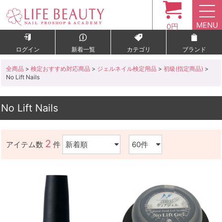
MENU
0円
ログイン
新着一覧
カテゴリ
ブランド
全商品
>
検定おすすめ対応商品
>
ジェルネイル検定用品
>
初級(指定商品)
>
No Lift Nails
No Lift Nails
2
アイテム数
件