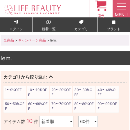
MENU
0円
ログイン
新着一覧
カテゴリ
ブランド
全商品
>
キャンペーン商品
> lem.
lem.
カテゴリから絞り込む
1〜9%OFF
10〜19%OF
20〜29%OF
30〜39%O
40〜49%O
F
F
FF
FF
50〜59%OF
60〜69%OF
70〜79%OF
80〜89%OF
90〜99%OF
F
F
F
F
F
10
アイテム数
件