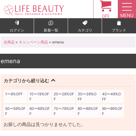
MENU
0円
ログイン
新着一覧
カテゴリ
ブランド
全商品
>
キャンペーン商品
> emena
emena
カテゴリから絞り込む
1〜9%OFF
10〜19%OF
20〜29%OF
30〜39%O
40〜49%O
F
F
FF
FF
50〜59%OF
60〜69%OF
70〜79%OF
80〜89%OF
90〜99%OF
F
F
F
F
F
お探しの商品は見つかりませんでした。