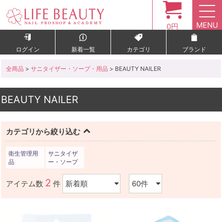
MENU
0円
ログイン
新着一覧
カテゴリ
ブランド
全商品
>
サニタイザー・ソープ・用品
> BEAUTY NAILER
BEAUTY NAILER
カテゴリから絞り込む
衛生管理用
サニタイザ
品
ー・ソープ
2
アイテム数
件