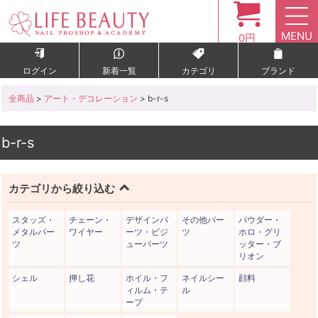
MENU
0円
ログイン
新着一覧
カテゴリ
ブランド
全商品
>
アート・デコレーション
> b-r-s
b-r-s
カテゴリから絞り込む
スタッズ・
チェーン・
デザインパ
その他パー
パウダー・
メタルパー
ワイヤー
ーツ・ビジ
ツ
ホロ・グリ
ツ
ューパーツ
ッター・ブ
リオン
シェル
押し花
ホイル・フ
ネイルシー
顔料
ィルム・テ
ル
ープ