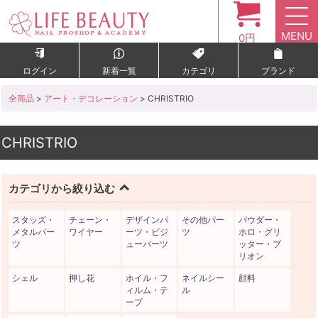
MENU
0円
ログイン
新着一覧
カテゴリ
ブランド
全商品
>
アート・デコレーション
> CHRISTRIO
CHRISTRIO
カテゴリから絞り込む
スタッズ・
チェーン・
デザインパ
その他パー
パウダー・
メタルパー
ワイヤー
ーツ・ビジ
ツ
ホロ・グリ
ツ
ューパーツ
ッター・ブ
リオン
シェル
押し花
ホイル・フ
ネイルシー
顔料
ィルム・テ
ル
ープ