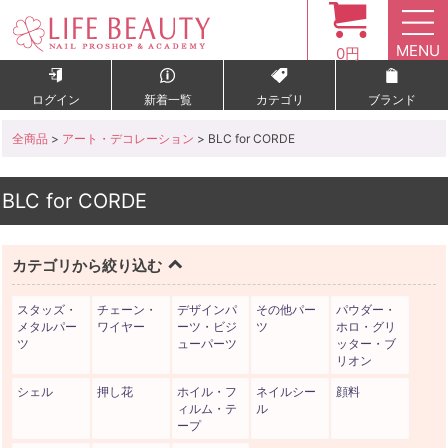
MENU
0円
ログイン
新着一覧
カテゴリ
ブランド
全商品
>
アート・デコレーション
> BLC for CORDE
BLC for CORDE
カテゴリから絞り込む
スタッズ・
チェーン・
デザインパ
その他パー
パウダー・
メタルパー
ワイヤー
ーツ・ビジ
ツ
ホロ・グリ
ツ
ューパーツ
ッター・ブ
リオン
シェル
押し花
ホイル・フ
ネイルシー
顔料
ィルム・テ
ル
ープ