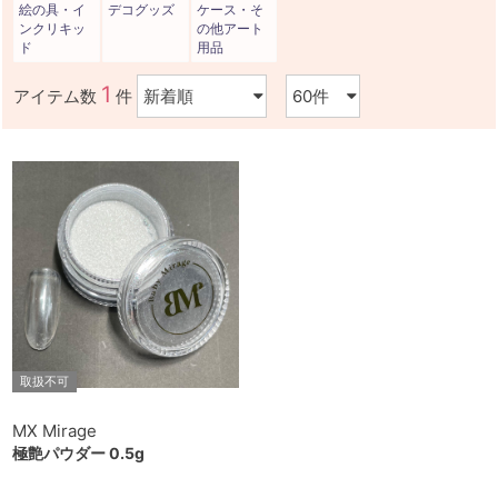
絵の具・イ
デコグッズ
ケース・そ
ンクリキッ
の他アート
ド
用品
1
アイテム数
件
取扱不可
MX Mirage
極艶パウダー 0.5g